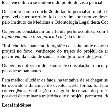
local encontrava-se inidôneo do ponto de vista pericial”
De acordo com a conclusão do laudo pericial ao qual o P
provável de ter ocorrido, foi de a vítima por motivo desc
pelo Instituto de Medicina e Odontologia Legal desta Coo
Os peritos constataram uma ferida perfurocontusa, com f
região em que o osso parietal cai
) da vítima.
“Foi feito levantamento fotográfico da suíte onde ocorre
projétil no forro, verificação do trajeto do projétil de
percorreu, da lesão de saída até atingir o forro de gesso.”
Os peritos utilizaram de exames de constatação in loco, 
pelos acompanhantes.
Para melhor elucidar os fatos, na tentativa de se chegar 
ter ocorrido à dinâmica do evento. Desta forma, foi fei
convergência, verificação do ângulo de entrada do projéti
possível determinar a trajetória que o projétil percorreu, d
Local inidôneo