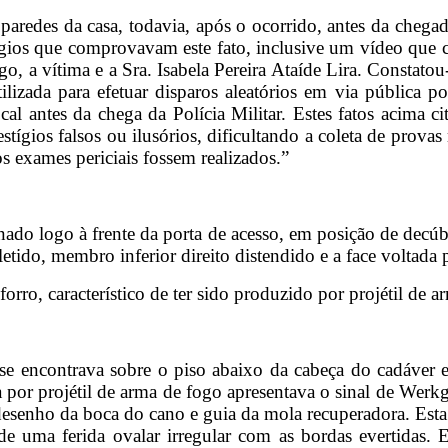
paredes da casa, todavia, após o ocorrido, antes da chegada
tígios que comprovavam este fato, inclusive um vídeo que c
o, a vítima e a Sra. Isabela Pereira Ataíde Lira. Constatou
ilizada para efetuar disparos aleatórios em via pública 
l antes da chega da Polícia Militar. Estes fatos acima cit
stígios falsos ou ilusórios, dificultando a coleta de provas
os exames periciais fossem realizados.”
onado logo à frente da porta de acesso, em posição de decúb
etido, membro inferior direito distendido e a face voltada 
orro, característico de ter sido produzido por projétil de 
se encontrava sobre o piso abaixo da cabeça do cadáver 
a por projétil de arma de fogo apresentava o sinal de Werk
desenho da boca do cano e guia da mola recuperadora. Esta s
de uma ferida ovalar irregular com as bordas evertidas. E