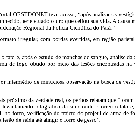
ortal OESTDONET teve acesso, “após analisar os vestígios 
onhecido, ter efetuado o tiro que ceifou sua vida. A causa
rdenação Regional da Polícia Científica do Pará.”
ormato irregular, com bordas evertidas, em região parieta
u o fato e, após o estudo de manchas de sangue, análise da 
 arma de fogo obtido por meio das lesões encontradas na ví
por intermédio de minuciosa observação na busca de vestígi
mais próximo da verdade real, os peritos relatam que “foram
to levantamento fotográfico da suíte onde ocorreu o fato e
l no forro, verificação do trajeto do projétil de arma de 
a lesão de saída até atingir o forro de gesso”.