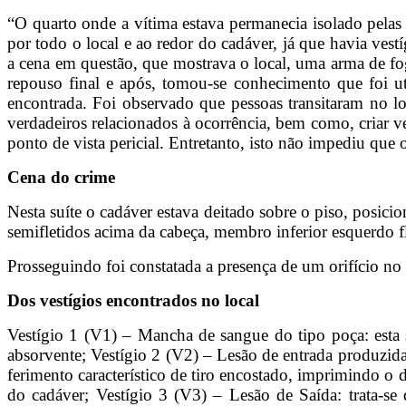
“O quarto onde a vítima estava permanecia isolado pelas 
por todo o local e ao redor do cadáver, já que havia ves
a cena em questão, que mostrava o local, uma arma de fog
repouso final e após, tomou-se conhecimento que foi ut
encontrada. Foi observado que pessoas transitaram no loca
verdadeiros relacionados à ocorrência, bem como, criar ve
ponto de vista pericial. Entretanto, isto não impediu que 
Cena do crime
Nesta suíte o cadáver estava deitado sobre o piso, posici
semifletidos acima da cabeça, membro inferior esquerdo fl
Prosseguindo foi constatada a presença de um orifício no f
Dos vestígios encontrados no local
Vestígio 1 (V1) – Mancha de sangue do tipo poça: esta 
absorvente; Vestígio 2 (V2) – Lesão de entrada produzid
ferimento característico de tiro encostado, imprimindo o 
do cadáver; Vestígio 3 (V3) – Lesão de Saída: trata-se 