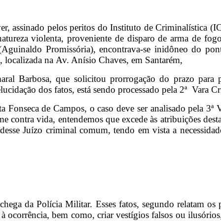
 assinado pelos peritos do Instituto de Criminalística 
atureza violenta, proveniente de disparo de arma de fo
Aguinaldo Promissória), encontrava-se inidôneo do ponto
a, localizada na Av. Anísio Chaves, em Santarém,
aral Barbosa, que solicitou prorrogação do prazo para 
a elucidação dos fatos, está sendo processado pela 2ª Vara
 Fonseca de Campos, o caso deve ser analisado pela 3ª Va
e contra vida, entendemos que excede às atribuições desta
 desse Juízo criminal comum, tendo em vista a necessidad
hega da Polícia Militar. Esses fatos, segundo relatam os p
s à ocorrência, bem como, criar vestígios falsos ou ilusórios