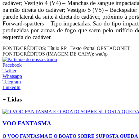
cadáver; Vestígio 4 (V4) – Manchas de sangue impactadas
na mão direita do cadáver; Vestígio 5 (V5) – Backspatter
parede lateral da suíte à direta do cadáver, próximo à p
Forward-spartters – Tipo impactadas: São do tipo impa
produzidas por armas de fogo que saem pelo orifício de 
esquerda do cadáver.
FONTE/CRÉDITOS:
Título RP - Texto /Portal OESTADONET
FONTE/CRÉDITOS (IMAGEM DE CAPA):
wat/rp
Facebook
Twitter
Whatsapp
Telegram
LinkedIn
+
Lidas
VOO FANTASMA
O VOO FANTASMA E O BOATO SOBRE SUPOSTA QUEDA 