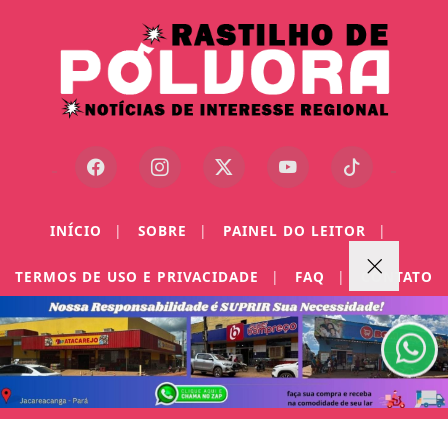
Termos de Uso e Privacidade
INÍCIO
|
SOBRE
|
PAINEL DO LEITOR
|
Esse site utiliza cookies para melhorar sua
experiência de navegação. Ao continuar o acesso,
TERMOS DE USO E PRIVACIDADE
|
FAQ
|
CONTATO
entendemos que você concorda com nossos Termos
de Uso e Privacidade.
PARA MAIS INFORMAÇÕES,
ACESSE NOSSOS TERMOS
CLICANDO AQUI
PROSSEGUIR
©RASTILHODEPOLVORA - TODOS OS DIREITOS RESERVADOS. (93)