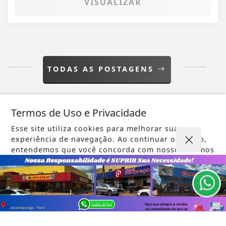
VISUALIZAR
TODAS AS POSTAGENS
Termos de Uso e Privacidade
Esse site utiliza cookies para melhorar sua
experiência de navegação. Ao continuar o acesso,
entendemos que você concorda com nossos Termos
Não possui uma conta?
de Uso e Privacidade.
Você pode ler matérias exclusivas, anunciar
PARA MAIS INFORMAÇÕES,
ACESSE NOSSOS TERMOS
CLICANDO AQUI
classificados e muito mais!
PROSSEGUIR
ASSINE AGORA