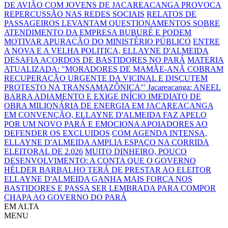
DE AVIÃO COM JOVENS DE JACAREACANGA PROVOCA
REPERCUSSÃO NAS REDES SOCIAIS
RELATOS DE
PASSAGEIROS LEVANTAM QUESTIONAMENTOS SOBRE
ATENDIMENTO DA EMPRESA BUBURÉ E PODEM
MOTIVAR APURAÇÃO DO MINISTÉRIO PÚBLICO
ENTRE
A NOVA E A VELHA POLITICA, ELLAYNE D'ALMEIDA
DESAFIA ACORDOS DE BASTIDORES NO PARÁ
MATERIA
ATUALIZADA: "MORADORES DE MAMÃE-ANÃ COBRAM
RECUPERAÇÃO URGENTE DA VICINAL E DISCUTEM
PROTESTO NA TRANSAMAZÔNICA"'
Jacareacanga: ANEEL
BARRA ADIAMENTO E EXIGE INÍCIO IMEDIATO DE
OBRA MILIONÁRIA DE ENERGIA EM JACAREACANGA
EM CONVENÇÃO, ELLAYNE D'ALMEIDA FAZ APELO
POR UM NOVO PARÁ E EMOCIONA APOIADORES AO
DEFENDER OS EXCLUIDOS
COM AGENDA INTENSA,
ELLAYNE D'ALMEIDA AMPLIA ESPAÇO NA CORRIDA
ELEITORAL DE 2.026
MUITO DINHEIRO, POUCO
DESENVOLVIMENTO: A CONTA QUE O GOVERNO
HÉLDER BARBALHO TERÁ DE PRESTAR AO ELEITOR
ELLAYNE D'ALMEIDA GANHA MAIS FORÇA NOS
BASTIDORES E PASSA SER LEMBRADA PARA COMPOR
CHAPA AO GOVERNO DO PARÁ
EM ALTA
MENU