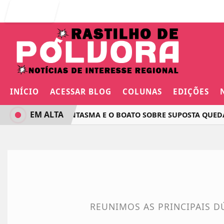
Entrar
INÍCIO
ACESSAR BLOG
COLUNAS
EDIÇÕES
EM ALTA
O VOO FANTASMA E O BOATO SOBRE SUPOSTA QUEDA D
REUNIMOS AS PRINCIPAIS D