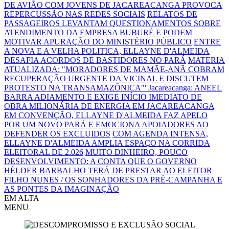
DE AVIÃO COM JOVENS DE JACAREACANGA PROVOCA
REPERCUSSÃO NAS REDES SOCIAIS
RELATOS DE
PASSAGEIROS LEVANTAM QUESTIONAMENTOS SOBRE
ATENDIMENTO DA EMPRESA BUBURÉ E PODEM
MOTIVAR APURAÇÃO DO MINISTÉRIO PÚBLICO
ENTRE
A NOVA E A VELHA POLITICA, ELLAYNE D'ALMEIDA
DESAFIA ACORDOS DE BASTIDORES NO PARÁ
MATERIA
ATUALIZADA: "MORADORES DE MAMÃE-ANÃ COBRAM
RECUPERAÇÃO URGENTE DA VICINAL E DISCUTEM
PROTESTO NA TRANSAMAZÔNICA"'
Jacareacanga: ANEEL
BARRA ADIAMENTO E EXIGE INÍCIO IMEDIATO DE
OBRA MILIONÁRIA DE ENERGIA EM JACAREACANGA
EM CONVENÇÃO, ELLAYNE D'ALMEIDA FAZ APELO
POR UM NOVO PARÁ E EMOCIONA APOIADORES AO
DEFENDER OS EXCLUIDOS
COM AGENDA INTENSA,
ELLAYNE D'ALMEIDA AMPLIA ESPAÇO NA CORRIDA
ELEITORAL DE 2.026
MUITO DINHEIRO, POUCO
DESENVOLVIMENTO: A CONTA QUE O GOVERNO
HÉLDER BARBALHO TERÁ DE PRESTAR AO ELEITOR
FILHO NUNES / OS SONHADORES DA PRÉ-CAMPANHA E
AS PONTES DA IMAGINAÇÃO
EM ALTA
MENU