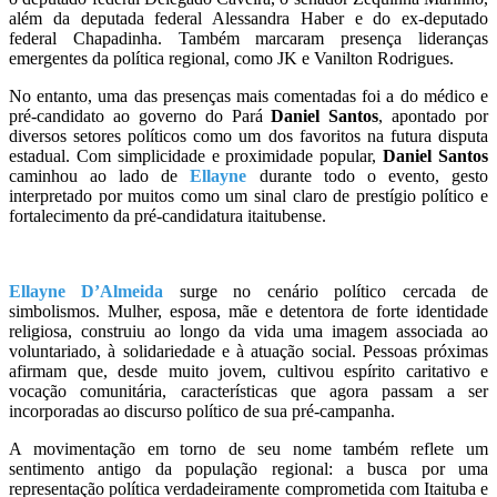
além da deputada federal
Alessandra Haber
e do ex-deputado
federal
Chapadinha
. Também marcaram presença lideranças
emergentes da política regional, como JK e Vanilton Rodrigues.
No entanto, uma das presenças mais comentadas foi a do médico e
pré-candidato ao governo do Pará
Daniel Santos
, apontado por
diversos setores políticos como um dos favoritos na futura disputa
estadual. Com simplicidade e proximidade popular,
Daniel Santos
caminhou ao lado de
Ellayne
durante todo o evento, gesto
interpretado por muitos como um sinal claro de prestígio político e
fortalecimento da pré-candidatura itaitubense.
Ellayne D’Almeida
surge no cenário político cercada de
simbolismos. Mulher, esposa, mãe e detentora de forte identidade
religiosa, construiu ao longo da vida uma imagem associada ao
voluntariado, à solidariedade e à atuação social. Pessoas próximas
afirmam que, desde muito jovem, cultivou espírito caritativo e
vocação comunitária, características que agora passam a ser
incorporadas ao discurso político de sua pré-campanha.
A movimentação em torno de seu nome também reflete um
sentimento antigo da população regional: a busca por uma
representação política verdadeiramente comprometida com Itaituba e