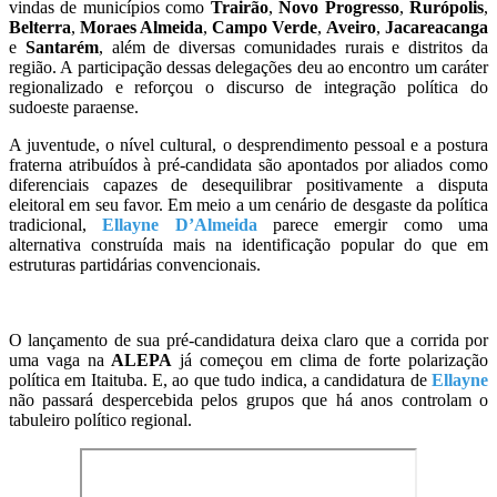
vindas de municípios como
Trairão
,
Novo Progresso
,
Rurópolis
,
Belterra
,
Moraes Almeida
,
Campo Verde
,
Aveiro
,
Jacareacanga
e
Santarém
, além de diversas comunidades rurais e distritos da
região. A participação dessas delegações deu ao encontro um caráter
regionalizado e reforçou o discurso de integração política do
sudoeste paraense.
A juventude, o nível cultural, o desprendimento pessoal e a postura
fraterna atribuídos à pré-candidata são apontados por aliados como
diferenciais capazes de desequilibrar positivamente a disputa
eleitoral em seu favor. Em meio a um cenário de desgaste da política
tradicional,
Ellayne D’Almeida
parece emergir como uma
alternativa construída mais na identificação popular do que em
estruturas partidárias convencionais.
O lançamento de sua pré-candidatura deixa claro que a corrida por
uma vaga na
ALEPA
já começou em clima de forte polarização
política em Itaituba. E, ao que tudo indica, a candidatura de
Ellayne
não passará despercebida pelos grupos que há anos controlam o
tabuleiro político regional.