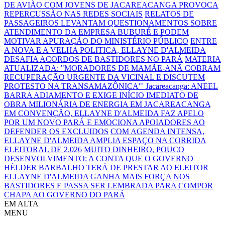
DE AVIÃO COM JOVENS DE JACAREACANGA PROVOCA
REPERCUSSÃO NAS REDES SOCIAIS
RELATOS DE
PASSAGEIROS LEVANTAM QUESTIONAMENTOS SOBRE
ATENDIMENTO DA EMPRESA BUBURÉ E PODEM
MOTIVAR APURAÇÃO DO MINISTÉRIO PÚBLICO
ENTRE
A NOVA E A VELHA POLITICA, ELLAYNE D'ALMEIDA
DESAFIA ACORDOS DE BASTIDORES NO PARÁ
MATERIA
ATUALIZADA: "MORADORES DE MAMÃE-ANÃ COBRAM
RECUPERAÇÃO URGENTE DA VICINAL E DISCUTEM
PROTESTO NA TRANSAMAZÔNICA"'
Jacareacanga: ANEEL
BARRA ADIAMENTO E EXIGE INÍCIO IMEDIATO DE
OBRA MILIONÁRIA DE ENERGIA EM JACAREACANGA
EM CONVENÇÃO, ELLAYNE D'ALMEIDA FAZ APELO
POR UM NOVO PARÁ E EMOCIONA APOIADORES AO
DEFENDER OS EXCLUIDOS
COM AGENDA INTENSA,
ELLAYNE D'ALMEIDA AMPLIA ESPAÇO NA CORRIDA
ELEITORAL DE 2.026
MUITO DINHEIRO, POUCO
DESENVOLVIMENTO: A CONTA QUE O GOVERNO
HÉLDER BARBALHO TERÁ DE PRESTAR AO ELEITOR
ELLAYNE D'ALMEIDA GANHA MAIS FORÇA NOS
BASTIDORES E PASSA SER LEMBRADA PARA COMPOR
CHAPA AO GOVERNO DO PARÁ
EM ALTA
MENU