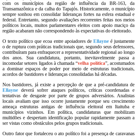
com os municípios da região de influência da BR-163, da
Transamazônica e da calha do Tapajós. Historicamente, o município
sempre sonhou em consolidar lideranças fortes na esfera estadual e
federal. Entretanto, segundo avaliações recorrentes feitas nos meios
políticos locais, muitos parlamentares eleitos com apoio maciço da
região acabaram não correspondendo às expectativas do eleitorado.
O texto político que ecoa entre apoiadores de
Ellayn
e
é justamente
o de ruptura com práticas tradicionais que, segundo seus defensores,
contribuíram para enfraquecer a representatividade regional ao longo
dos anos. Sua candidatura, portanto, inevitavelmente passa a
incomodar setores ligados à chamada “
velha política
”, acostumados
a dominar espaços de poder por meio de estruturas tradicionais,
acordos de bastidores e lideranças consolidadas há décadas.
Nos bastidores, já existe a percepção de que a pré-candidatura de
Ellayne
deverá sofrer ataques políticos, críticas coordenadas e
tentativas de desgaste por parte de grupos adversários. Analistas
locais avaliam que isso ocorre justamente porque seu crescimento
ameaça estruturas antigas de influência eleitoral em Itaituba e
municípios vizinhos. Em política, candidaturas que mobilizam
multidões e despertam identificação popular rapidamente passam a
ser vistas como obstáculos pelos grupos tradicionais.
Outro fator que fortaleceu o ato político foi a presença de caravanas