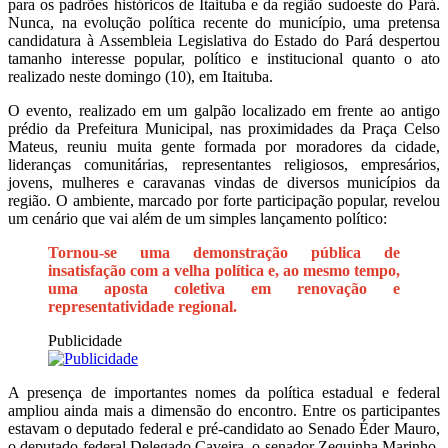
para os padrões históricos de Itaituba e da região sudoeste do Pará.
Nunca, na evolução política recente do município, uma pretensa
candidatura à Assembleia Legislativa do Estado do Pará despertou
tamanho interesse popular, político e institucional quanto o ato
realizado neste domingo (10), em Itaituba.
O evento, realizado em um galpão localizado em frente ao antigo
prédio da Prefeitura Municipal, nas proximidades da Praça Celso
Mateus, reuniu muita gente formada por moradores da cidade,
lideranças comunitárias, representantes religiosos, empresários,
jovens, mulheres e caravanas vindas de diversos municípios da
região. O ambiente, marcado por forte participação popular, revelou
um cenário que vai além de um simples lançamento político:
Tornou-se uma demonstração pública de
insatisfação com a velha política e, ao mesmo tempo,
uma aposta coletiva em renovação e
representatividade regional.
Publicidade
A presença de importantes nomes da política estadual e federal
ampliou ainda mais a dimensão do encontro. Entre os participantes
estavam o deputado federal e pré-candidato ao Senado
Éder Mauro
,
o deputado federal
Delegado Caveira
, o senador
Zequinha Marinho
,