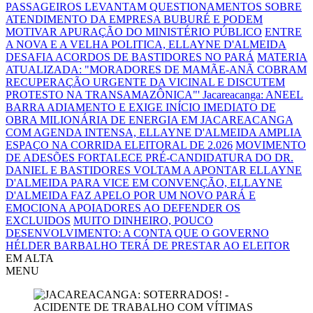
PASSAGEIROS LEVANTAM QUESTIONAMENTOS SOBRE
ATENDIMENTO DA EMPRESA BUBURÉ E PODEM
MOTIVAR APURAÇÃO DO MINISTÉRIO PÚBLICO
ENTRE
A NOVA E A VELHA POLITICA, ELLAYNE D'ALMEIDA
DESAFIA ACORDOS DE BASTIDORES NO PARÁ
MATERIA
ATUALIZADA: "MORADORES DE MAMÃE-ANÃ COBRAM
RECUPERAÇÃO URGENTE DA VICINAL E DISCUTEM
PROTESTO NA TRANSAMAZÔNICA"'
Jacareacanga: ANEEL
BARRA ADIAMENTO E EXIGE INÍCIO IMEDIATO DE
OBRA MILIONÁRIA DE ENERGIA EM JACAREACANGA
COM AGENDA INTENSA, ELLAYNE D'ALMEIDA AMPLIA
ESPAÇO NA CORRIDA ELEITORAL DE 2.026
MOVIMENTO
DE ADESÕES FORTALECE PRÉ-CANDIDATURA DO DR.
DANIEL E BASTIDORES VOLTAM A APONTAR ELLAYNE
D'ALMEIDA PARA VICE
EM CONVENÇÃO, ELLAYNE
D'ALMEIDA FAZ APELO POR UM NOVO PARÁ E
EMOCIONA APOIADORES AO DEFENDER OS
EXCLUIDOS
MUITO DINHEIRO, POUCO
DESENVOLVIMENTO: A CONTA QUE O GOVERNO
HÉLDER BARBALHO TERÁ DE PRESTAR AO ELEITOR
EM ALTA
MENU