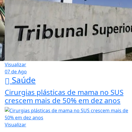
Visualizar
07 de Ago
Saúde
Cirurgias plásticas de mama no SUS
crescem mais de 50% em dez anos
Visualizar