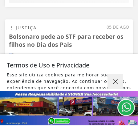
05 DE AGO
JUSTIÇA
Bolsonaro pede ao STF para receber os
filhos no Dia dos Pais
Termos de Uso e Privacidade
Esse site utiliza cookies para melhorar sua
VISUALIZAR
experiência de navegação. Ao continuar o acesso,
entendemos que você concorda com nossos Termos
de Uso e Privacidade.
PARA MAIS INFORMAÇÕES,
ACESSE NOSSOS TERMOS
CLICANDO AQUI
PROSSEGUIR
TODAS AS POSTAGENS