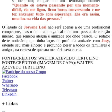
se identificar, compartilhou uma lembrança tocante:
"Quando eu estava passando por um momento
difícil, ela me ligou, ficou horas conversando e me
fez enxergar tudo com esperança. Ela era assim,
uma luz na vida das pessoas."
O legado de
Josyane Leal
não será apenas a de uma profissional
competente, mas o de uma amiga leal e de uma pessoa de coração
imenso, que semeou alegria e amizade por onde passou. O redator
deste noticiário, que tinha laços de profunda amizade com
Josy
,
estende seu mais sincero e profundo pesar a todos os familiares e
amigos, na certeza de que sua memória será eterna.
FONTE/CRÉDITOS:
WALTER AZEVEDO TERTULINO
FONTE/CRÉDITOS (IMAGEM DE CAPA):
WALTER
AZEVEDO TERTULINO
Facebook
Twitter
Whatsapp
Telegram
LinkedIn
+
Lidas