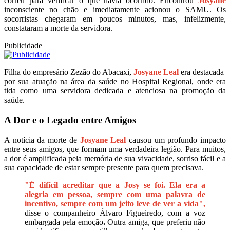
correu para verificar o que havia ocorrido. Encontrou
Josyane
inconsciente no chão e imediatamente acionou o SAMU. Os
socorristas chegaram em poucos minutos, mas, infelizmente,
constataram a morte da servidora.
Publicidade
Filha do empresário Zezão do Abacaxi,
Josyane Leal
era destacada
por sua atuação na área da saúde no Hospital Regional, onde era
tida como uma servidora dedicada e atenciosa na promoção da
saúde.
A Dor e o Legado entre Amigos
A notícia da morte de
Josyane Leal
causou um profundo impacto
entre seus amigos, que formam uma verdadeira legião. Para muitos,
a dor é amplificada pela memória de sua vivacidade, sorriso fácil e a
sua capacidade de estar sempre presente para quem precisava.
"É difícil acreditar que a Josy se foi. Ela era a
alegria em pessoa, sempre com uma palavra de
incentivo, sempre com um jeito leve de ver a vida",
disse o companheiro Álvaro Figueiredo
, com a voz
embargada pela emoção
.
Outra amiga, que preferiu não