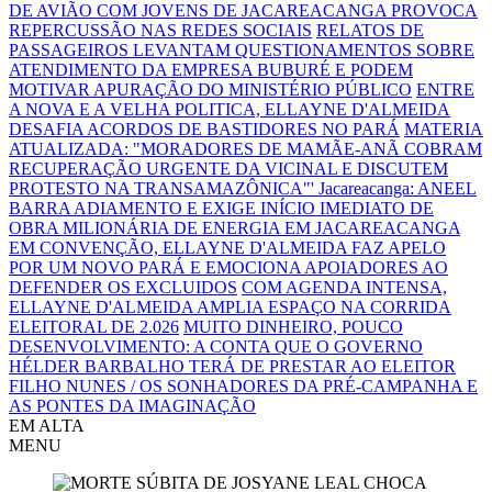
DE AVIÃO COM JOVENS DE JACAREACANGA PROVOCA
REPERCUSSÃO NAS REDES SOCIAIS
RELATOS DE
PASSAGEIROS LEVANTAM QUESTIONAMENTOS SOBRE
ATENDIMENTO DA EMPRESA BUBURÉ E PODEM
MOTIVAR APURAÇÃO DO MINISTÉRIO PÚBLICO
ENTRE
A NOVA E A VELHA POLITICA, ELLAYNE D'ALMEIDA
DESAFIA ACORDOS DE BASTIDORES NO PARÁ
MATERIA
ATUALIZADA: "MORADORES DE MAMÃE-ANÃ COBRAM
RECUPERAÇÃO URGENTE DA VICINAL E DISCUTEM
PROTESTO NA TRANSAMAZÔNICA"'
Jacareacanga: ANEEL
BARRA ADIAMENTO E EXIGE INÍCIO IMEDIATO DE
OBRA MILIONÁRIA DE ENERGIA EM JACAREACANGA
EM CONVENÇÃO, ELLAYNE D'ALMEIDA FAZ APELO
POR UM NOVO PARÁ E EMOCIONA APOIADORES AO
DEFENDER OS EXCLUIDOS
COM AGENDA INTENSA,
ELLAYNE D'ALMEIDA AMPLIA ESPAÇO NA CORRIDA
ELEITORAL DE 2.026
MUITO DINHEIRO, POUCO
DESENVOLVIMENTO: A CONTA QUE O GOVERNO
HÉLDER BARBALHO TERÁ DE PRESTAR AO ELEITOR
FILHO NUNES / OS SONHADORES DA PRÉ-CAMPANHA E
AS PONTES DA IMAGINAÇÃO
EM ALTA
MENU