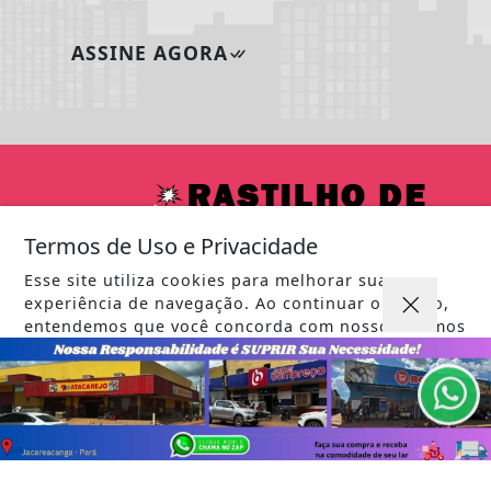
ASSINE AGORA
Termos de Uso e Privacidade
Esse site utiliza cookies para melhorar sua
experiência de navegação. Ao continuar o acesso,
entendemos que você concorda com nossos Termos
de Uso e Privacidade.
PARA MAIS INFORMAÇÕES,
ACESSE NOSSOS TERMOS
CLICANDO AQUI
INÍCIO
|
SOBRE
|
PAINEL DO LEITOR
|
PROSSEGUIR
TERMOS DE USO E PRIVACIDADE
|
FAQ
|
CONTATO