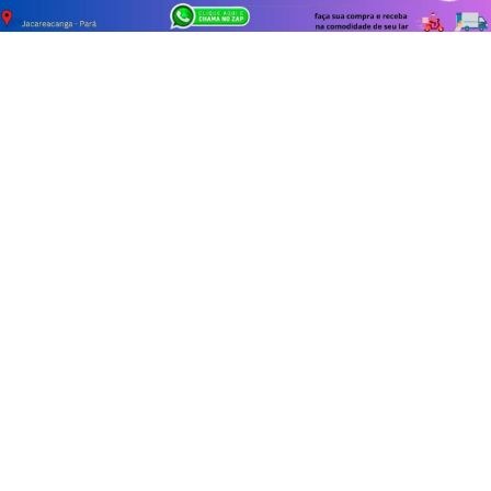
PROSSEGUIR
VISUALIZAR
TODAS AS POSTAGENS
Não possui uma conta?
Você pode ler matérias exclusivas, anunciar