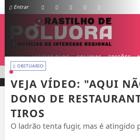
Entrar
INÍCIO
ACESSAR BLOG
COLUNAS
EDIÇÕES
OBITUARIO
EM ALTA
O VOO FANTASMA E O BOATO SOBRE SUPOSTA QUEDA DE 
VEJA VÍDEO: "AQUI N
DONO DE RESTAURANT
TIROS
O ladrão tenta fugir, mas é atingido