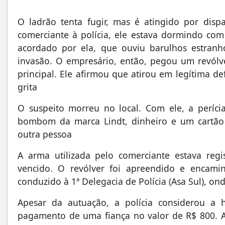
O ladrão tenta fugir, mas é atingido por dis
comerciante à polícia, ele estava dormindo co
acordado por ela, que ouviu barulhos estranho
invasão. O empresário, então, pegou um revólve
principal. Ele afirmou que atirou em legítima 
grita
O suspeito morreu no local. Com ele, a períci
bombom da marca Lindt, dinheiro e um cartão
outra pessoa
A arma utilizada pelo comerciante estava re
vencido. O revólver foi apreendido e encami
conduzido à 1ª Delegacia de Polícia (Asa Sul), o
Apesar da autuação, a polícia considerou a 
pagamento de uma fiança no valor de R$ 800. A