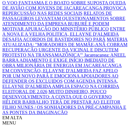
O VOO FANTASMA E O BOATO SOBRE SUPOSTA QUEDA
DE AVIÃO COM JOVENS DE JACAREACANGA PROVOCA
REPERCUSSÃO NAS REDES SOCIAIS
RELATOS DE
PASSAGEIROS LEVANTAM QUESTIONAMENTOS SOBRE
ATENDIMENTO DA EMPRESA BUBURÉ E PODEM
MOTIVAR APURAÇÃO DO MINISTÉRIO PÚBLICO
ENTRE
A NOVA E A VELHA POLITICA, ELLAYNE D'ALMEIDA
DESAFIA ACORDOS DE BASTIDORES NO PARÁ
MATERIA
ATUALIZADA: "MORADORES DE MAMÃE-ANÃ COBRAM
RECUPERAÇÃO URGENTE DA VICINAL E DISCUTEM
PROTESTO NA TRANSAMAZÔNICA"'
Jacareacanga: ANEEL
BARRA ADIAMENTO E EXIGE INÍCIO IMEDIATO DE
OBRA MILIONÁRIA DE ENERGIA EM JACAREACANGA
EM CONVENÇÃO, ELLAYNE D'ALMEIDA FAZ APELO
POR UM NOVO PARÁ E EMOCIONA APOIADORES AO
DEFENDER OS EXCLUIDOS
COM AGENDA INTENSA,
ELLAYNE D'ALMEIDA AMPLIA ESPAÇO NA CORRIDA
ELEITORAL DE 2.026
MUITO DINHEIRO, POUCO
DESENVOLVIMENTO: A CONTA QUE O GOVERNO
HÉLDER BARBALHO TERÁ DE PRESTAR AO ELEITOR
FILHO NUNES / OS SONHADORES DA PRÉ-CAMPANHA E
AS PONTES DA IMAGINAÇÃO
EM ALTA
MENU