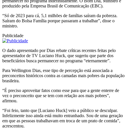
permanecer no programa indefinidamente. O Bom Dia, Ministro é
produzido pela Empresa Brasil de Comunicação (EBC).
“Só de 2023 para cá, 5,1 milhões de famílias saíram da pobreza.
Saíram do Bolsa Família porque passaram a trabalhar”, disse o
ministro.
Publicidade
O dado apresentado por Dias rebate críticas recentes feitas pelo
apresentador de TV Luciano Huck, que sugeriu que parte dos
beneficiários busca permanecer no programa “eternamente”.
Para Wellington Dias, esse tipo de percepção está associada a
preconceitos históricos contra as camadas mais pobres da população
brasileira.
“É preciso aproveitar fatos como esse para que a gente enterre de
vez o preconceito que se tem com relação aos mais pobres”,
afirmou.
“Foi feio, tanto que [Luciano Huck] veio a público se desculpar.
Infelizmente isso ainda está muito entranhado. Sou de uma geração
em que as pessoas trabalhavam em troca de um prato de comida”,
acrescentou.