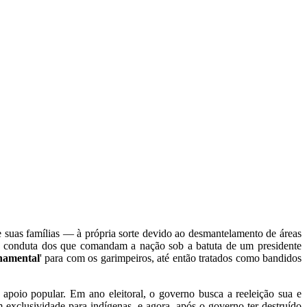
suas famílias — à própria sorte devido ao desmantelamento de áreas
a conduta dos que comandam a nação sob a batuta de um presidente
namental
' para com os garimpeiros, até então tratados como bandidos
poio popular. Em ano eleitoral, o governo busca a reeleição sua e
m exclusividade para indígenas, e agora, após o governo ter destruído