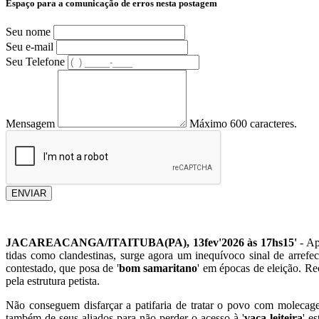
Espaço para a comunicação de erros nesta postagem
Seu nome
Seu e-mail
Seu Telefone
Mensagem
Máximo 600 caracteres.
ENVIAR
JACAREACANGA/ITAITUBA(PA), 13fev'2026 às 17hs15'
- Ap
tidas como clandestinas, surge agora um inequívoco sinal de arrefe
contestado, que posa de '
bom samaritano
' em épocas de eleição. R
pela estrutura petista.
Não conseguem disfarçar a patifaria de tratar o povo com molecag
também de seus aliados para não perder o acesso à '
vaca leiteira
' e