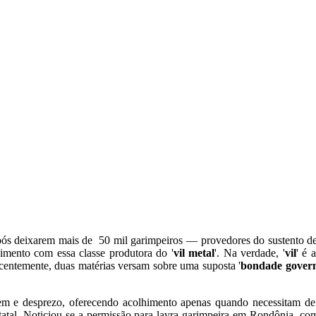
ós deixarem mais de 50 mil garimpeiros — provedores do sustento de 
cimento com essa classe produtora do '
vil metal
'. Na verdade, '
vil
' é 
ecentemente, duas matérias versam sobre uma suposta '
bondade gover
em e desprezo, oferecendo acolhimento apenas quando necessitam de a
statal. Noticiou-se a permissão para lavra garimpeira em Rondônia, co