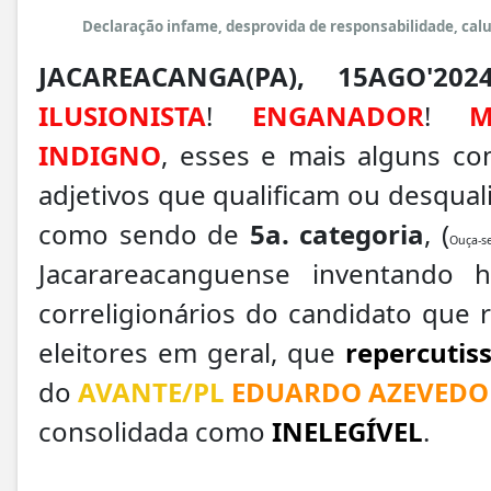
Declaração infame, desprovida de responsabilidade, cal
JACAREACANGA(PA), 15AGO'202
ILUSIONISTA
!
ENGANADOR
!
M
INDIGNO
, esses e mais alguns c
adjetivos que qualificam ou desqua
como sendo de
5a. categoria
, (
Ouça-s
Jacarareacanguense inventando h
correligionários do candidato que 
eleitores em geral, que
repercutis
do
AVANTE/PL
EDUARDO AZEVEDO
consolidada como
INELEGÍVEL
.