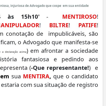
uniosa, injuriosa de Advogado que cospe em sua entidade
4 às 15h10'
-
MENTIROSO
!
ANIPULADOR
!
BILTRE
!
PATIFE
!
om conotação de impublicáveis, são
lificam, o Advogado que manifesta-se
) em afrontar a sociedade
e a declaração acima
istória fantasiosa e pedindo aos
representa (
-Que representante!
) e
sem
sua
MENTIRA
,
que o candidato
estaria com sua situação de registro