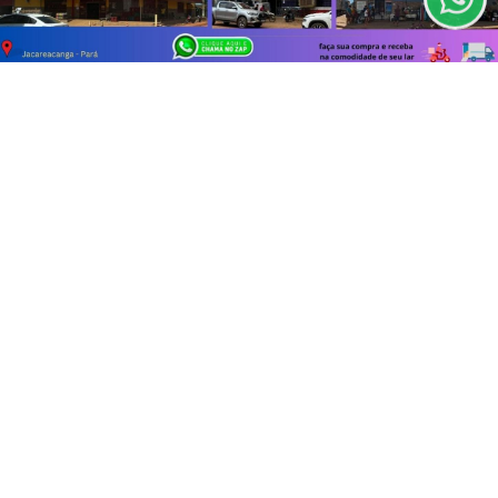
PROSSEGUIR
Não possui uma conta?
Você pode ler matérias exclusivas, anunciar
classificados e muito mais!
ASSINE AGORA