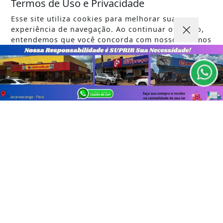
Termos de Uso e Privacidade
Você pode ler matérias exclusivas, anunciar
Esse site utiliza cookies para melhorar sua
classificados e muito mais!
experiência de navegação. Ao continuar o acesso,
entendemos que você concorda com nossos Termos
ASSINE AGORA
de Uso e Privacidade.
PARA MAIS INFORMAÇÕES,
ACESSE NOSSOS TERMOS
CLICANDO AQUI
PROSSEGUIR
INÍCIO
|
SOBRE
|
PAINEL DO LEITOR
|