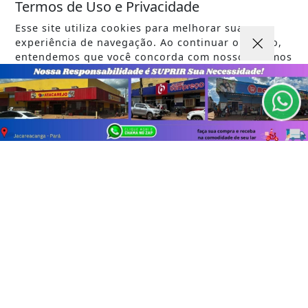
Termos de Uso e Privacidade
Esse site utiliza cookies para melhorar sua
experiência de navegação. Ao continuar o acesso,
Não possui uma conta?
entendemos que você concorda com nossos Termos
de Uso e Privacidade.
Você pode ler matérias exclusivas, anunciar
PARA MAIS INFORMAÇÕES,
ACESSE NOSSOS TERMOS
classificados e muito mais!
CLICANDO AQUI
PROSSEGUIR
ASSINE AGORA