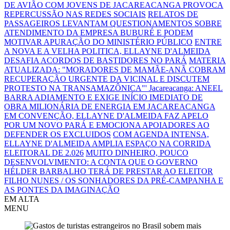
DE AVIÃO COM JOVENS DE JACAREACANGA PROVOCA
REPERCUSSÃO NAS REDES SOCIAIS
RELATOS DE
PASSAGEIROS LEVANTAM QUESTIONAMENTOS SOBRE
ATENDIMENTO DA EMPRESA BUBURÉ E PODEM
MOTIVAR APURAÇÃO DO MINISTÉRIO PÚBLICO
ENTRE
A NOVA E A VELHA POLITICA, ELLAYNE D'ALMEIDA
DESAFIA ACORDOS DE BASTIDORES NO PARÁ
MATERIA
ATUALIZADA: "MORADORES DE MAMÃE-ANÃ COBRAM
RECUPERAÇÃO URGENTE DA VICINAL E DISCUTEM
PROTESTO NA TRANSAMAZÔNICA"'
Jacareacanga: ANEEL
BARRA ADIAMENTO E EXIGE INÍCIO IMEDIATO DE
OBRA MILIONÁRIA DE ENERGIA EM JACAREACANGA
EM CONVENÇÃO, ELLAYNE D'ALMEIDA FAZ APELO
POR UM NOVO PARÁ E EMOCIONA APOIADORES AO
DEFENDER OS EXCLUIDOS
COM AGENDA INTENSA,
ELLAYNE D'ALMEIDA AMPLIA ESPAÇO NA CORRIDA
ELEITORAL DE 2.026
MUITO DINHEIRO, POUCO
DESENVOLVIMENTO: A CONTA QUE O GOVERNO
HÉLDER BARBALHO TERÁ DE PRESTAR AO ELEITOR
FILHO NUNES / OS SONHADORES DA PRÉ-CAMPANHA E
AS PONTES DA IMAGINAÇÃO
EM ALTA
MENU