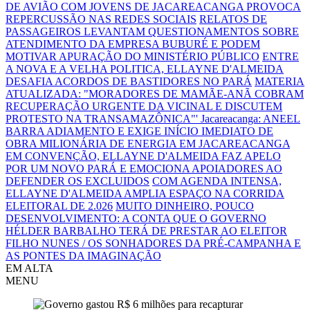
DE AVIÃO COM JOVENS DE JACAREACANGA PROVOCA
REPERCUSSÃO NAS REDES SOCIAIS
RELATOS DE
PASSAGEIROS LEVANTAM QUESTIONAMENTOS SOBRE
ATENDIMENTO DA EMPRESA BUBURÉ E PODEM
MOTIVAR APURAÇÃO DO MINISTÉRIO PÚBLICO
ENTRE
A NOVA E A VELHA POLITICA, ELLAYNE D'ALMEIDA
DESAFIA ACORDOS DE BASTIDORES NO PARÁ
MATERIA
ATUALIZADA: "MORADORES DE MAMÃE-ANÃ COBRAM
RECUPERAÇÃO URGENTE DA VICINAL E DISCUTEM
PROTESTO NA TRANSAMAZÔNICA"'
Jacareacanga: ANEEL
BARRA ADIAMENTO E EXIGE INÍCIO IMEDIATO DE
OBRA MILIONÁRIA DE ENERGIA EM JACAREACANGA
EM CONVENÇÃO, ELLAYNE D'ALMEIDA FAZ APELO
POR UM NOVO PARÁ E EMOCIONA APOIADORES AO
DEFENDER OS EXCLUIDOS
COM AGENDA INTENSA,
ELLAYNE D'ALMEIDA AMPLIA ESPAÇO NA CORRIDA
ELEITORAL DE 2.026
MUITO DINHEIRO, POUCO
DESENVOLVIMENTO: A CONTA QUE O GOVERNO
HÉLDER BARBALHO TERÁ DE PRESTAR AO ELEITOR
FILHO NUNES / OS SONHADORES DA PRÉ-CAMPANHA E
AS PONTES DA IMAGINAÇÃO
EM ALTA
MENU