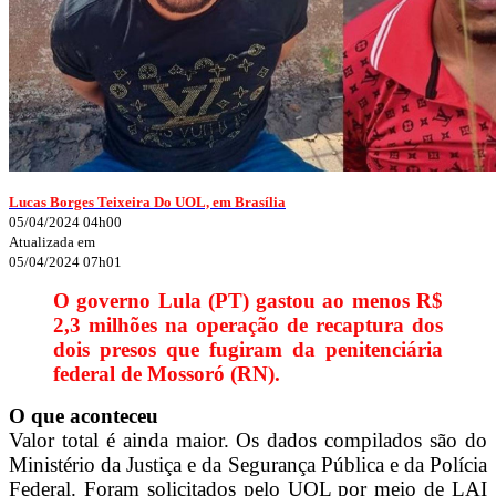
Lucas Borges Teixeira Do UOL, em Brasília
05/04/2024 04h00
Atualizada em
05/04/2024 07h01
O governo Lula (PT) gastou ao menos R$
2,3 milhões na operação de recaptura dos
dois presos que fugiram da penitenciária
federal de Mossoró (RN).
O que aconteceu
Valor total é ainda maior. Os dados compilados são do
Ministério da Justiça e da Segurança Pública e da Polícia
Federal. Foram solicitados pelo UOL por meio de LAI