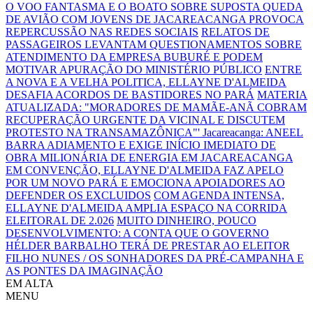
O VOO FANTASMA E O BOATO SOBRE SUPOSTA QUEDA
DE AVIÃO COM JOVENS DE JACAREACANGA PROVOCA
REPERCUSSÃO NAS REDES SOCIAIS
RELATOS DE
PASSAGEIROS LEVANTAM QUESTIONAMENTOS SOBRE
ATENDIMENTO DA EMPRESA BUBURÉ E PODEM
MOTIVAR APURAÇÃO DO MINISTÉRIO PÚBLICO
ENTRE
A NOVA E A VELHA POLITICA, ELLAYNE D'ALMEIDA
DESAFIA ACORDOS DE BASTIDORES NO PARÁ
MATERIA
ATUALIZADA: "MORADORES DE MAMÃE-ANÃ COBRAM
RECUPERAÇÃO URGENTE DA VICINAL E DISCUTEM
PROTESTO NA TRANSAMAZÔNICA"'
Jacareacanga: ANEEL
BARRA ADIAMENTO E EXIGE INÍCIO IMEDIATO DE
OBRA MILIONÁRIA DE ENERGIA EM JACAREACANGA
EM CONVENÇÃO, ELLAYNE D'ALMEIDA FAZ APELO
POR UM NOVO PARÁ E EMOCIONA APOIADORES AO
DEFENDER OS EXCLUIDOS
COM AGENDA INTENSA,
ELLAYNE D'ALMEIDA AMPLIA ESPAÇO NA CORRIDA
ELEITORAL DE 2.026
MUITO DINHEIRO, POUCO
DESENVOLVIMENTO: A CONTA QUE O GOVERNO
HÉLDER BARBALHO TERÁ DE PRESTAR AO ELEITOR
FILHO NUNES / OS SONHADORES DA PRÉ-CAMPANHA E
AS PONTES DA IMAGINAÇÃO
EM ALTA
MENU