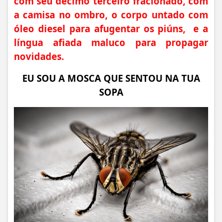
com seu decimo terceiro fracionado, com
a camisa no ombro, o corpo untado com
óleo diesel para afugentar os piúns, e a
língua afiada maluco para propagar
novidades.
EU SOU A MOSCA QUE SENTOU NA TUA
SOPA