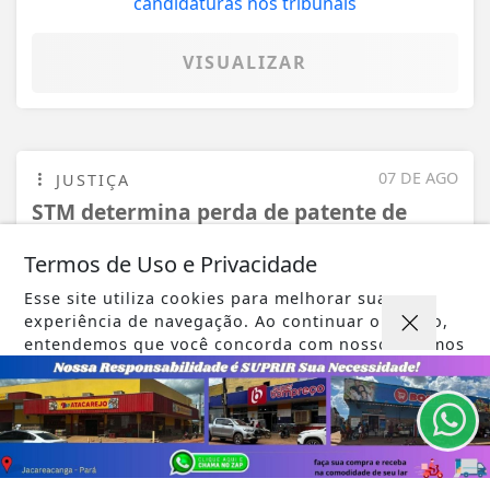
VISUALIZAR
07 DE AGO
JUSTIÇA
STM determina perda de patente de
militar acusado de transmitir HIV
Termos de Uso e Privacidade
Esse site utiliza cookies para melhorar sua
experiência de navegação. Ao continuar o acesso,
entendemos que você concorda com nossos Termos
VISUALIZAR
de Uso e Privacidade.
PARA MAIS INFORMAÇÕES,
ACESSE NOSSOS TERMOS
CLICANDO AQUI
PROSSEGUIR
07 DE AGO
EDUCAÇÃO