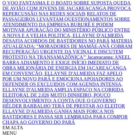
O VOO FANTASMA E O BOATO SOBRE SUPOSTA QUEDA
DE AVIÃO COM JOVENS DE JACAREACANGA PROVOCA
REPERCUSSÃO NAS REDES SOCIAIS
RELATOS DE
PASSAGEIROS LEVANTAM QUESTIONAMENTOS SOBRE
ATENDIMENTO DA EMPRESA BUBURÉ E PODEM
MOTIVAR APURAÇÃO DO MINISTÉRIO PÚBLICO
ENTRE
A NOVA E A VELHA POLITICA, ELLAYNE D'ALMEIDA
DESAFIA ACORDOS DE BASTIDORES NO PARÁ
MATERIA
ATUALIZADA: "MORADORES DE MAMÃE-ANÃ COBRAM
RECUPERAÇÃO URGENTE DA VICINAL E DISCUTEM
PROTESTO NA TRANSAMAZÔNICA"'
Jacareacanga: ANEEL
BARRA ADIAMENTO E EXIGE INÍCIO IMEDIATO DE
OBRA MILIONÁRIA DE ENERGIA EM JACAREACANGA
EM CONVENÇÃO, ELLAYNE D'ALMEIDA FAZ APELO
POR UM NOVO PARÁ E EMOCIONA APOIADORES AO
DEFENDER OS EXCLUIDOS
COM AGENDA INTENSA,
ELLAYNE D'ALMEIDA AMPLIA ESPAÇO NA CORRIDA
ELEITORAL DE 2.026
MUITO DINHEIRO, POUCO
DESENVOLVIMENTO: A CONTA QUE O GOVERNO
HÉLDER BARBALHO TERÁ DE PRESTAR AO ELEITOR
ELLAYNE D'ALMEIDA GANHA MAIS FORÇA NOS
BASTIDORES E PASSA SER LEMBRADA PARA COMPOR
CHAPA AO GOVERNO DO PARÁ
EM ALTA
MENU