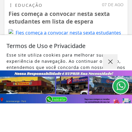
07 DE AGO
EDUCAÇÃO
Fies começa a convocar nesta sexta
estudantes em lista de espera
Termos de Uso e Privacidade
Esse site utiliza cookies para melhorar sua
VISUALIZAR
experiência de navegação. Ao continuar o acesso,
entendemos que você concorda com nossos Termos
de Uso e Privacidade.
PARA MAIS INFORMAÇÕES,
ACESSE NOSSOS TERMOS
CLICANDO AQUI
TODAS AS POSTAGENS
PROSSEGUIR