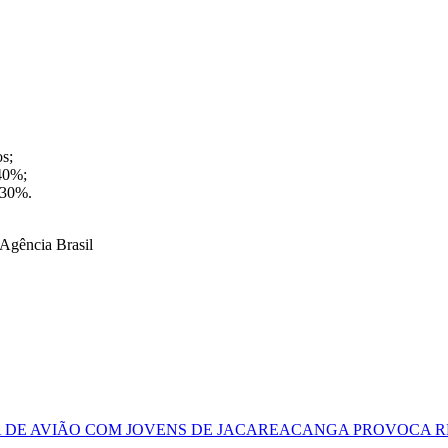
s;
 40%;
 30%.
gência Brasil