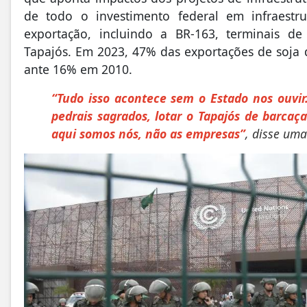
de todo o investimento federal em infraestr
exportação, incluindo a BR-163, terminais de 
Tapajós. Em 2023, 47% das exportações de soja 
ante 16% em 2010.
“Tudo isso acontece sem o Estado nos ouvir.
pedrais sagrados, lotar o Tapajós de barcaç
aqui somos nós, não as empresas”
, disse um