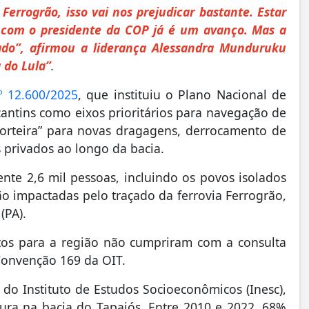
errogrão, isso vai nos prejudicar bastante. Estar
 com o presidente da COP já é um avanço. Mas a
tado”, afirmou a liderança Alessandra Munduruku
 do Lula”
.
º 12.600/2025
, que instituiu o Plano Nacional de
ocantins como eixos prioritários para navegação de
porteira” para novas dragagens, derrocamento de
 privados ao longo da bacia.
te 2,6 mil pessoas, incluindo os povos isolados
rão impactadas pelo traçado da ferrovia Ferrogrão,
 (PA).
tos para a região não cumpriram com a consulta
 Convenção 169 da OIT.
o Instituto de Estudos Socioeconômicos (Inesc),
tura na bacia do Tapajós. Entre 2010 e 2022, 68%