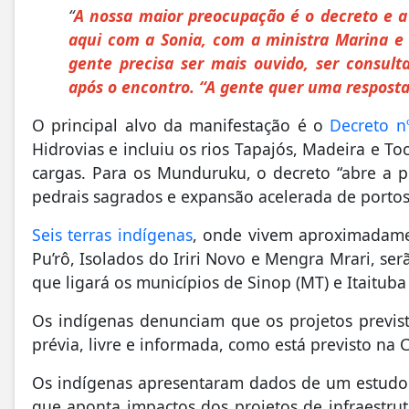
“
A nossa maior preocupação é o decreto e a F
aqui com a Sonia, com a ministra Marina e
gente precisa ser mais ouvido, ser consul
após o encontro. “A gente quer uma resposta
O principal alvo da manifestação é o
Decreto n
Hidrovias e incluiu os rios Tapajós, Madeira e T
cargas. Para os Munduruku, o decreto “abre a 
pedrais sagrados e expansão acelerada de portos
Seis terras indígenas
, onde vivem aproximadamen
Pu’rô, Isolados do Iriri Novo e Mengra Mrari, se
que ligará os municípios de Sinop (MT) e Itaituba
Os indígenas denunciam que os projetos previs
prévia, livre e informada, como está previsto na
Os indígenas apresentaram dados de um estudo d
que aponta impactos dos projetos de infraestru