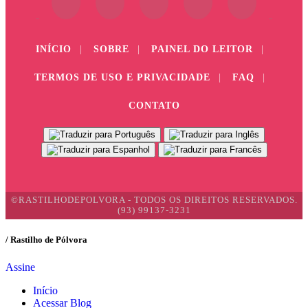
INÍCIO
|
SOBRE
|
PAINEL DO LEITOR
|
TERMOS DE USO E PRIVACIDADE
|
FAQ
|
CONTATO
©RASTILHODEPOLVORA - TODOS OS DIREITOS RESERVADOS.
(93) 99137-3231
/ Rastilho de Pólvora
Assine
Início
Acessar Blog