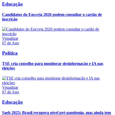
Educação
Candidatos do Encceja 2026 podem consultar o cartão de
inscrição
Visualizar
07 de Ago
Política
TSE cria conselho para monitorar desinformação e IA nas
eleições
Visualizar
07 de Ago
Educação
Saeb 2025: Brasil recupera nível pré-pandemia, mas ainda tem