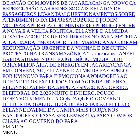
DE AVIÃO COM JOVENS DE JACAREACANGA PROVOCA
REPERCUSSÃO NAS REDES SOCIAIS
RELATOS DE
PASSAGEIROS LEVANTAM QUESTIONAMENTOS SOBRE
ATENDIMENTO DA EMPRESA BUBURÉ E PODEM
MOTIVAR APURAÇÃO DO MINISTÉRIO PÚBLICO
ENTRE
A NOVA E A VELHA POLITICA, ELLAYNE D'ALMEIDA
DESAFIA ACORDOS DE BASTIDORES NO PARÁ
MATERIA
ATUALIZADA: "MORADORES DE MAMÃE-ANÃ COBRAM
RECUPERAÇÃO URGENTE DA VICINAL E DISCUTEM
PROTESTO NA TRANSAMAZÔNICA"'
Jacareacanga: ANEEL
BARRA ADIAMENTO E EXIGE INÍCIO IMEDIATO DE
OBRA MILIONÁRIA DE ENERGIA EM JACAREACANGA
EM CONVENÇÃO, ELLAYNE D'ALMEIDA FAZ APELO
POR UM NOVO PARÁ E EMOCIONA APOIADORES AO
DEFENDER OS EXCLUIDOS
COM AGENDA INTENSA,
ELLAYNE D'ALMEIDA AMPLIA ESPAÇO NA CORRIDA
ELEITORAL DE 2.026
MUITO DINHEIRO, POUCO
DESENVOLVIMENTO: A CONTA QUE O GOVERNO
HÉLDER BARBALHO TERÁ DE PRESTAR AO ELEITOR
ELLAYNE D'ALMEIDA GANHA MAIS FORÇA NOS
BASTIDORES E PASSA SER LEMBRADA PARA COMPOR
CHAPA AO GOVERNO DO PARÁ
EM ALTA
MENU