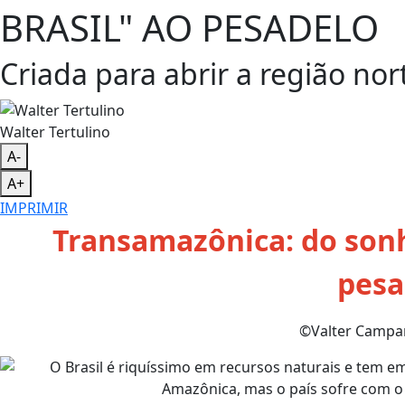
BRASIL" AO PESADELO
Criada para abrir a região nor
Walter Tertulino
A-
A+
IMPRIMIR
Transamazônica: do sonh
pesa
©Valter Campan