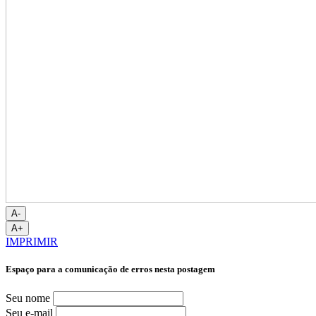
A-
A+
IMPRIMIR
Espaço para a comunicação de erros nesta postagem
Seu nome
Seu e-mail