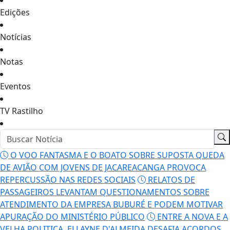
Notas
Eventos
TV Rastilho
O VOO FANTASMA E O BOATO SOBRE SUPOSTA QUEDA
DE AVIÃO COM JOVENS DE JACAREACANGA PROVOCA
REPERCUSSÃO NAS REDES SOCIAIS
RELATOS DE
PASSAGEIROS LEVANTAM QUESTIONAMENTOS SOBRE
ATENDIMENTO DA EMPRESA BUBURÉ E PODEM MOTIVAR
APURAÇÃO DO MINISTÉRIO PÚBLICO
ENTRE A NOVA E A
VELHA POLITICA, ELLAYNE D'ALMEIDA DESAFIA ACORDOS
DE BASTIDORES NO PARÁ
MATERIA ATUALIZADA:
"MORADORES DE MAMÃE-ANÃ COBRAM RECUPERAÇÃO
URGENTE DA VICINAL E DISCUTEM PROTESTO NA