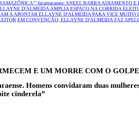
NSAMAZÔNICA"'
Jacareacanga: ANEEL BARRA ADIAMENTO E
LLAYNE D'ALMEIDA AMPLIA ESPAÇO NA CORRIDA ELEITO
TAM A APONTAR ELLAYNE D'ALMEIDA PARA VICE
MUITO 
LEITOR
EM CONVENÇÃO, ELLAYNE D'ALMEIDA FAZ APEL
ORMECEM E UM MORRE COM O GOLPE
araense. Homens convidaram duas mulheres 
ite cinderela”