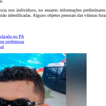
e.
olência nos indivíduos, no entanto informações prelimina
ão identificadas. Alguns objetos pessoais das vítimas fora
julgada no PA
m prefeituras
ual