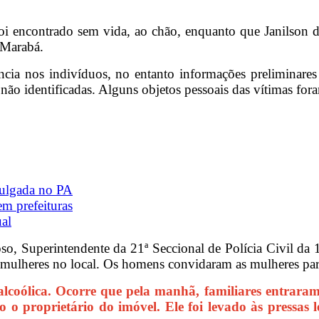
 encontrado sem vida, ao chão, enquanto que Janilson d
 Marabá.
olência nos indivíduos, no entanto informações prelimina
ão identificadas. Alguns objetos pessoais das vítimas fora
julgada no PA
m prefeituras
ual
, Superintendente da 21ª Seccional de Polícia Civil da 
ulheres no local. Os homens convidaram as mulheres para 
coólica. Ocorre que pela manhã, familiares entrara
o o proprietário do imóvel. Ele foi levado às pressa