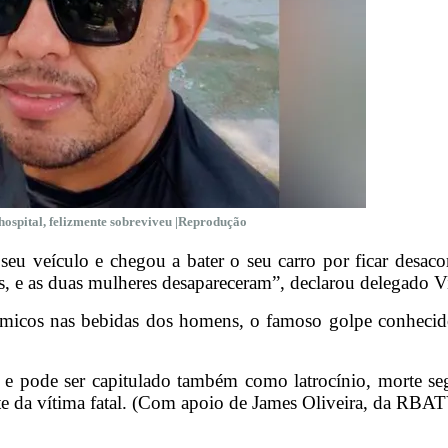
 hospital, felizmente sobreviveu |Reprodução
eu veículo e chegou a bater o seu carro por ficar desac
mas, e as duas mulheres desapareceram”, declarou delegado V
ímicos nas bebidas dos homens, o famoso golpe conhecid
e pode ser capitulado também como latrocínio, morte seg
rte da vítima fatal. (Com apoio de James Oliveira, da RBA