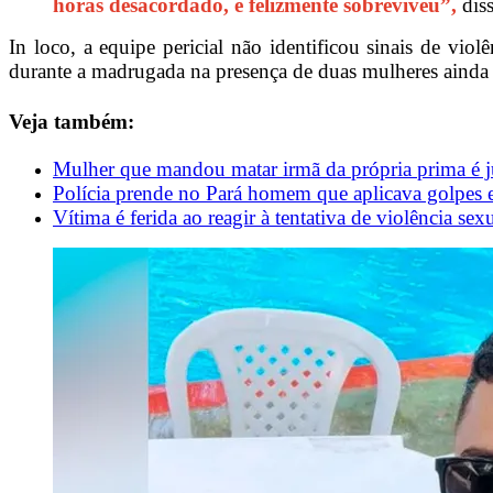
horas desacordado, e felizmente sobreviveu”,
diss
In loco, a equipe pericial não identificou sinais de vi
durante a madrugada na presença de duas mulheres ainda n
Veja também:
Mulher que mandou matar irmã da própria prima é 
Polícia prende no Pará homem que aplicava golpes e
Vítima é ferida ao reagir à tentativa de violência sex