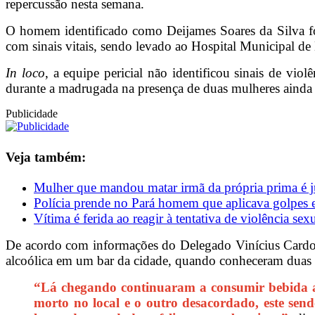
repercussão nesta semana.
O homem identificado como Deijames Soares da Silva foi
com sinais vitais, sendo levado ao Hospital Municipal de
In loco
, a equipe pericial não identificou sinais de vi
durante a madrugada na presença de duas mulheres ainda n
Publicidade
Veja também:
Mulher que mandou matar irmã da própria prima é 
Polícia prende no Pará homem que aplicava golpes e
Vítima é ferida ao reagir à tentativa de violência sex
De acordo com informações do Delegado Vinícius Cardoso
alcoólica em um bar da cidade, quando conheceram duas m
“Lá chegando continuaram a consumir bebida al
morto no local e o outro desacordado, este send