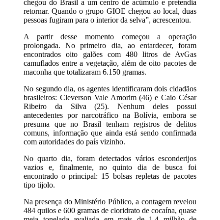
chegou do Brasil a um centro de acúmulo e pretendia
retornar. Quando o grupo GIOE chegou ao local, duas
pessoas fugiram para o interior da selva”, acrescentou.
A partir desse momento começou a operação
prolongada. No primeiro dia, ao entardecer, foram
encontrados oito galões com 480 litros de AvGas
camuflados entre a vegetação, além de oito pacotes de
maconha que totalizaram 6.150 gramas.
No segundo dia, os agentes identificaram dois cidadãos
brasileiros: Cleverson Vale Amorim (46) e Caio César
Ribeiro da Silva (25). Nenhum deles possui
antecedentes por narcotráfico na Bolívia, embora se
presuma que no Brasil tenham registros de delitos
comuns, informação que ainda está sendo confirmada
com autoridades do país vizinho.
No quarto dia, foram detectados vários esconderijos
vazios e, finalmente, no quinto dia de busca foi
encontrado o principal: 15 bolsas repletas de pacotes
tipo tijolo.
Na presença do Ministério Público, a contagem revelou
484 quilos e 600 gramas de cloridrato de cocaína, quase
meia tonelada avaliada em mais de 1,4 milhão de