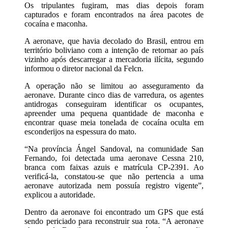
Os tripulantes fugiram, mas dias depois foram
capturados e foram encontrados na área pacotes de
cocaína e maconha.
A aeronave, que havia decolado do Brasil, entrou em
território boliviano com a intenção de retornar ao país
vizinho após descarregar a mercadoria ilícita, segundo
informou o diretor nacional da Felcn.
A operação não se limitou ao asseguramento da
aeronave. Durante cinco dias de varredura, os agentes
antidrogas conseguiram identificar os ocupantes,
apreender uma pequena quantidade de maconha e
encontrar quase meia tonelada de cocaína oculta em
esconderijos na espessura do mato.
“Na província Ángel Sandoval, na comunidade San
Fernando, foi detectada uma aeronave Cessna 210,
branca com faixas azuis e matrícula CP-2391. Ao
verificá-la, constatou-se que não pertencia a uma
aeronave autorizada nem possuía registro vigente”,
explicou a autoridade.
Dentro da aeronave foi encontrado um GPS que está
sendo periciado para reconstruir sua rota. “A aeronave