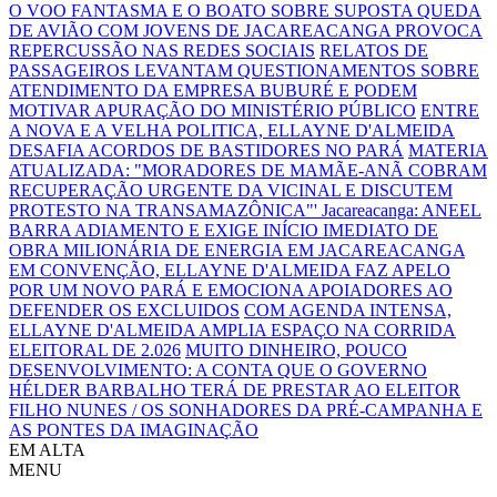
O VOO FANTASMA E O BOATO SOBRE SUPOSTA QUEDA
DE AVIÃO COM JOVENS DE JACAREACANGA PROVOCA
REPERCUSSÃO NAS REDES SOCIAIS
RELATOS DE
PASSAGEIROS LEVANTAM QUESTIONAMENTOS SOBRE
ATENDIMENTO DA EMPRESA BUBURÉ E PODEM
MOTIVAR APURAÇÃO DO MINISTÉRIO PÚBLICO
ENTRE
A NOVA E A VELHA POLITICA, ELLAYNE D'ALMEIDA
DESAFIA ACORDOS DE BASTIDORES NO PARÁ
MATERIA
ATUALIZADA: "MORADORES DE MAMÃE-ANÃ COBRAM
RECUPERAÇÃO URGENTE DA VICINAL E DISCUTEM
PROTESTO NA TRANSAMAZÔNICA"'
Jacareacanga: ANEEL
BARRA ADIAMENTO E EXIGE INÍCIO IMEDIATO DE
OBRA MILIONÁRIA DE ENERGIA EM JACAREACANGA
EM CONVENÇÃO, ELLAYNE D'ALMEIDA FAZ APELO
POR UM NOVO PARÁ E EMOCIONA APOIADORES AO
DEFENDER OS EXCLUIDOS
COM AGENDA INTENSA,
ELLAYNE D'ALMEIDA AMPLIA ESPAÇO NA CORRIDA
ELEITORAL DE 2.026
MUITO DINHEIRO, POUCO
DESENVOLVIMENTO: A CONTA QUE O GOVERNO
HÉLDER BARBALHO TERÁ DE PRESTAR AO ELEITOR
FILHO NUNES / OS SONHADORES DA PRÉ-CAMPANHA E
AS PONTES DA IMAGINAÇÃO
EM ALTA
MENU