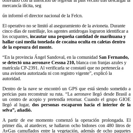
boliviano con la intención de regresar al país vecino tras descargar la
mercancía ilícita, seg
ún informó el director nacional de la Felcn.
El operativo no se limitó al aseguramiento de la avioneta. Durante
cinco días de rastrillaje, los agentes antidrogas lograron identificar a
los ocupantes,
incautar una pequeña cantidad de marihuana y
hallar casi media tonelada de cocaína oculta en caletas dentro
de la espesura del monte.
“En la provincia Ángel Sandoval, en la comunidad
San Fernando,
se detectó una aeronave Cessna 210,
blanca con franjas azules y
matrícula CP-2391. Al verificarla se constató que no pertenecía a
una avioneta autorizada ni con registro vigente”, explicó la
autoridad.
Dentro de la nave se encontró un GPS que está siendo sometido a
pericias para reconstruir su ruta. “La aeronave llegó desde Brasil a
un centro de acopio y pretendía retornar. Cuando el grupo GIOE
llegó al lugar,
dos personas escaparon hacia el interior de la
selva”, añadió.
A partir de ese momento comenzó la operación prolongada. El
primer día, al atardecer, se hallaron ocho bidones con 480 litros de
AvGas camuflados entre la vegetación, además de ocho paquetes