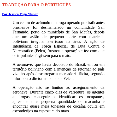
TRADUÇÃO PARA O PORTUGUÊS
Por Jessica Vega Muñoz
Um centro de acúmulo de droga operado por traficantes
brasileiros foi desmantelado na comunidade San
Fernando, perto do município de San Matías, depois
que um avião de pequeno porte com matrícula
boliviana irregular aterrissou na área. A ação de
Inteligência da Força Especial de Luta Contra o
Narcotráfico (Felcn) frustrou a operação e fez com que
os tripulantes fugissem para o mato.
A aeronave, que havia decolado do Brasil, entrou em
território boliviano com a intenção de retornar ao país
vizinho após descarregar a mercadoria ilícita, segundo
informou o diretor nacional da Felcn.
A operação não se limitou ao asseguramento da
aeronave. Durante cinco dias de varredura, os agentes
antidrogas conseguiram identificar os ocupantes,
apreender uma pequena quantidade de maconha e
encontrar quase meia tonelada de cocaína oculta em
esconderijos na espessura do mato.