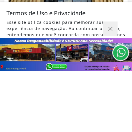
Termos de Uso e Privacidade
VISUALIZAR
Esse site utiliza cookies para melhorar sua
experiência de navegação. Ao continuar o acesso,
entendemos que você concorda com nossos Termos
de Uso e Privacidade.
PARA MAIS INFORMAÇÕES,
ACESSE NOSSOS TERMOS
CLICANDO AQUI
TODAS AS POSTAGENS
PROSSEGUIR
Não possui uma conta?
Você pode ler matérias exclusivas, anunciar
classificados e muito mais!