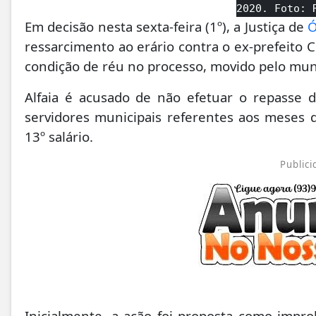
2020. Foto: 
Em decisão nesta sexta-feira (1º), a Justiça de
Ó
ressarcimento ao erário contra o ex-prefeito Ch
condição de réu no processo, movido pelo muni
Alfaia é acusado de não efetuar o repasse da
servidores municipais referentes aos meses
13º salário.
Publici
Inicialmente, a ação foi proposta como improb