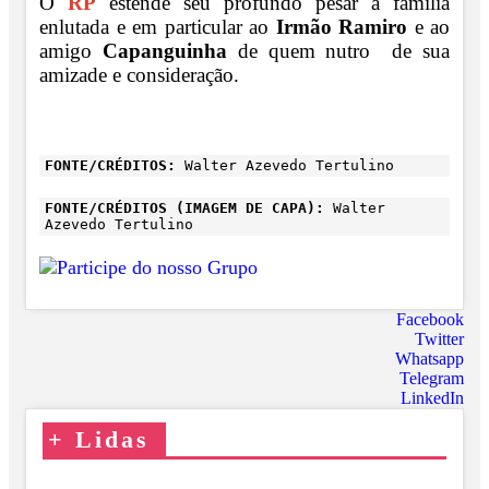
O
RP
estende seu profundo pesar à família
enlutada e em particular ao
Irmão Ramiro
e ao
amigo
Capanguinha
de quem nutro de sua
amizade e consideração.
FONTE/CRÉDITOS:
Walter Azevedo Tertulino
FONTE/CRÉDITOS (IMAGEM DE CAPA):
Walter
Azevedo Tertulino
Facebook
Twitter
Whatsapp
Telegram
LinkedIn
+
Lidas