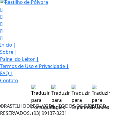
Início
|
Sobre
|
Painel do Leitor
|
Termos de Uso e Privacidade
|
FAQ
|
Contato
©RASTILHODEPOLVORA - TODOS OS DIREITOS
Termos de Uso e Privacidade
RESERVADOS. (93) 99137-3231
Esse site utiliza cookies para melhorar sua
experiência de navegação. Ao continuar o acesso,