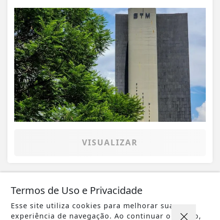
VISUALIZAR
Termos de Uso e Privacidade
07 DE AGO
EDUCAÇÃO
Esse site utiliza cookies para melhorar sua
Candidatos do Encceja 2026 podem
experiência de navegação. Ao continuar o acesso,