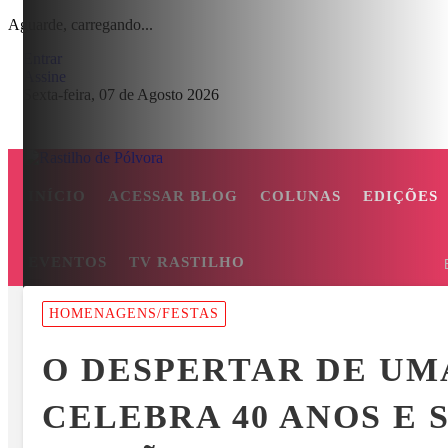
Aguarde, carregando...
Entrar
Assine
Sexta-feira, 07 de Agosto 2026
INÍCIO
ACESSAR BLOG
COLUNAS
EDIÇÕES
EVENTOS
TV RASTILHO
MENU
HOMENAGENS/FESTAS
ASMA E O BOATO SOBRE SUPOSTA QUEDA DE AVIÃO COM JOVE
O DESPERTAR DE UM
EM ALTA
CELEBRA 40 ANOS E 