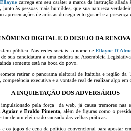
,
Ellayne
carrega em seu caráter a marca da instrução aliada
, junto às pessoas mais humildes, que sua natureza verdadei
m apresentações de artistas do segmento gospel e a presença d
ENÔMENO DIGITAL E O DESEJO DA RENOV
sfera pública. Nas redes sociais, o nome de
Ellayne D'Alme
e de sua candidatura a uma cadeira na Assembleia Legislati
 ainda somente está na boca do povo.
romete retirar o panorama eleitoral de Itaituba e região da "
ompetência executiva e a vontade real de realizar algo em d
A INQUIETAÇÃO DOS ADVERSÁRIOS
 impulsionado pela força da web, já causa tremores nas es
n Aguiar
e
Eraldo Pimenta
, além de figuras como o pres
tar de um eleitorado cansado das velhas práticas.
s e os jogos de cena da política convencional para apostar 