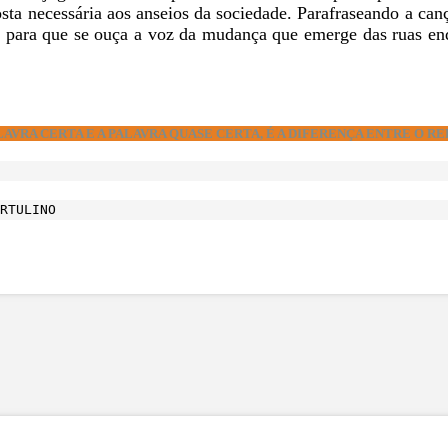
ta necessária aos anseios da sociedade. Parafraseando a can
e para que se ouça a voz da mudança que emerge das ruas en
LAVRA CERTA E A PALAVRA QUASE CERTA, É A DIFERENÇA ENTRE O 
RTULINO