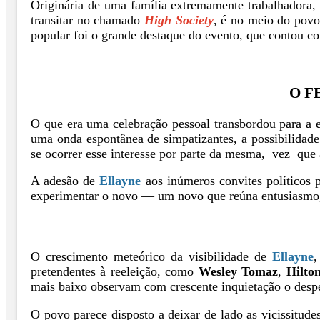
Originária de uma família extremamente trabalhadora
transitar no chamado
High Society
, é no meio do povo
popular foi o grande destaque do evento, que contou co
O F
O que era uma celebração pessoal transbordou para a e
uma onda espontânea de simpatizantes, a possibilidad
se ocorrer esse interesse por parte da mesma, vez que
A adesão de
Ellayne
aos inúmeros convites políticos p
experimentar o novo — um novo que reúna entusiasmo, c
O crescimento meteórico da visibilidade de
Ellayne
,
pretendentes à reeleição, como
Wesley Tomaz
,
Hilto
mais baixo observam com crescente inquietação o desper
O povo parece disposto a deixar de lado as vicissitude