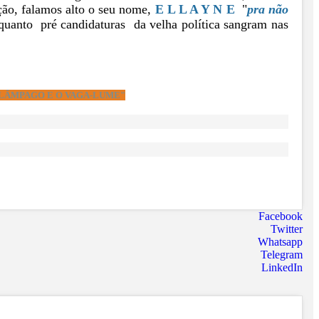
ção, falamos alto o seu nome,
E L L A Y N E
"
pra não
quanto pré candidaturas da velha política sangram nas
RELÂMPAGO E O VAGA-LUME"
Facebook
Twitter
Whatsapp
Telegram
LinkedIn