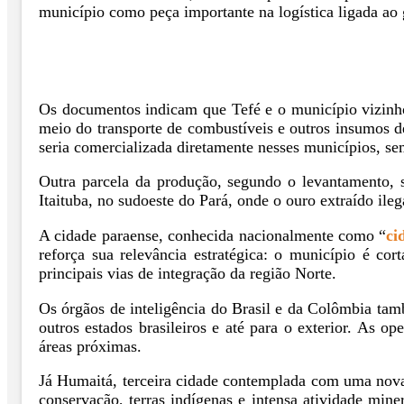
município como peça importante na logística ligada ao 
Os documentos indicam que Tefé e o município vizinho
meio do transporte de combustíveis e outros insumos d
seria comercializada diretamente nesses municípios, se
Outra parcela da produção, segundo o levantamento, s
Itaituba, no sudoeste do Pará, onde o ouro extraído ile
A cidade paraense, conhecida nacionalmente como “
ci
reforça sua relevância estratégica: o município é 
principais vias de integração da região Norte.
Os órgãos de inteligência do Brasil e da Colômbia tam
outros estados brasileiros e até para o exterior. As o
áreas próximas.
Já Humaitá, terceira cidade contemplada com uma nova 
conservação, terras indígenas e intensa atividade min