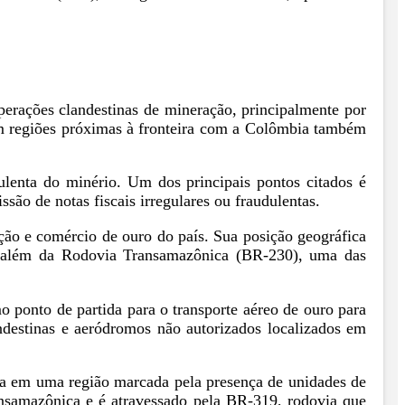
erações clandestinas de mineração, principalmente por
 em regiões próximas à fronteira com a Colômbia também
ulenta do minério. Um dos principais pontos citados é
são de notas fiscais irregulares ou fraudulentas.
ação e comércio de ouro do país. Sua posição geográfica
), além da Rodovia Transamazônica (BR-230), uma das
o ponto de partida para o transporte aéreo de ouro para
landestinas e aeródromos não autorizados localizados em
ica em uma região marcada pela presença de unidades de
ransamazônica e é atravessado pela BR-319, rodovia que