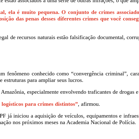
e estão associados a uma série de outras infrações, o que amp
al, ela é muito pequena. O conjunto de crimes associado
osição das penas desses diferentes crimes que você con
egal de recursos naturais estão falsificação documental, cor
um fenômeno conhecido como “convergência criminal”, cara
e estruturas para ampliar seus lucros.
Amazônia, especialmente envolvendo traficantes de drogas e 
ogísticos para crimes distintos”
, afirmou.
F já iniciou a aquisição de veículos, equipamentos e infraes
rmação nos próximos
meses na Academia Nacional de Polícia.