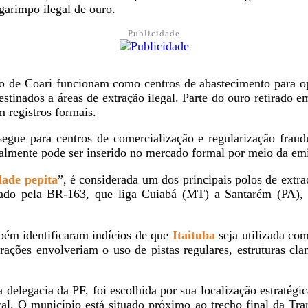
garimpo ilegal de ouro.
Publicidade
 de Coari funcionam como centros de abastecimento para op
estinados a áreas de extração ilegal. Parte do ouro retirado
m registros formais.
egue para centros de comercialização e regularização fraud
galmente pode ser inserido no mercado formal por meio da emis
dade pepita
”, é considerada um dos principais polos de extr
cortado pela BR-163, que liga Cuiabá (MT) a Santarém (PA
bém identificaram indícios de que
Itaituba
seja utilizada com
perações envolveriam o uso de pistas regulares, estruturas c
delegacia da PF, foi escolhida por sua localização estratég
eral. O município está situado próximo ao trecho final da T