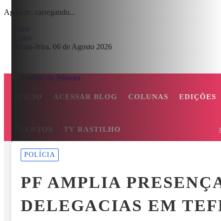
Aguarde, carregando...
Entrar
Assine
Quinta-feira, 06 de Agosto 2026
INÍCIO
ACESSAR BLOG
COLUNAS
EDIÇÕES
EVENTOS
TV RASTILHO
MENU
POLÍCIA
ASMA E O BOATO SOBRE SUPOSTA QUEDA DE AVIÃO COM JOVE
PF AMPLIA PRESENÇ
EM ALTA
DELEGACIAS EM TEF