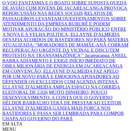
O VOO FANTASMA E O BOATO SOBRE SUPOSTA QUEDA
DE AVIÃO COM JOVENS DE JACAREACANGA PROVOCA
REPERCUSSÃO NAS REDES SOCIAIS
RELATOS DE
PASSAGEIROS LEVANTAM QUESTIONAMENTOS SOBRE
ATENDIMENTO DA EMPRESA BUBURÉ E PODEM
MOTIVAR APURAÇÃO DO MINISTÉRIO PÚBLICO
ENTRE
A NOVA E A VELHA POLITICA, ELLAYNE D'ALMEIDA
DESAFIA ACORDOS DE BASTIDORES NO PARÁ
MATERIA
ATUALIZADA: "MORADORES DE MAMÃE-ANÃ COBRAM
RECUPERAÇÃO URGENTE DA VICINAL E DISCUTEM
PROTESTO NA TRANSAMAZÔNICA"'
Jacareacanga: ANEEL
BARRA ADIAMENTO E EXIGE INÍCIO IMEDIATO DE
OBRA MILIONÁRIA DE ENERGIA EM JACAREACANGA
EM CONVENÇÃO, ELLAYNE D'ALMEIDA FAZ APELO
POR UM NOVO PARÁ E EMOCIONA APOIADORES AO
DEFENDER OS EXCLUIDOS
COM AGENDA INTENSA,
ELLAYNE D'ALMEIDA AMPLIA ESPAÇO NA CORRIDA
ELEITORAL DE 2.026
MUITO DINHEIRO, POUCO
DESENVOLVIMENTO: A CONTA QUE O GOVERNO
HÉLDER BARBALHO TERÁ DE PRESTAR AO ELEITOR
ELLAYNE D'ALMEIDA GANHA MAIS FORÇA NOS
BASTIDORES E PASSA SER LEMBRADA PARA COMPOR
CHAPA AO GOVERNO DO PARÁ
EM ALTA
MENU