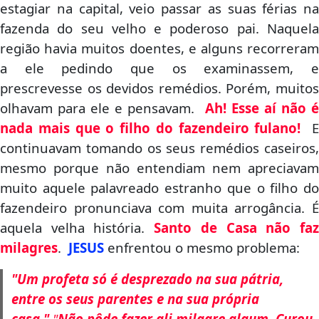
estagiar na capital, veio passar as suas férias na
fazenda do seu velho e poderoso pai. Naquela
região havia muitos doentes, e alguns recorreram
a ele pedindo que os examinassem, e
prescrevesse os devidos remédios. Porém, muitos
olhavam para ele e pensavam.
Ah! Esse aí não 
nada mais que o filho do fazendeiro fulano!
continuavam tomando os seus remédios caseiros,
mesmo porque não entendiam nem apreciavam
muito aquele palavreado estranho que o filho do
fazendeiro pronunciava com muita arrogância. É
aquela velha história.
Santo de Casa não fa
milagres
.
JESUS
enfrentou o mesmo problema:
"Um profeta só é desprezado na sua pátria,
entre os seus parentes e na sua própria
casa."
"
Não pôde fazer ali milagre algum. Curou