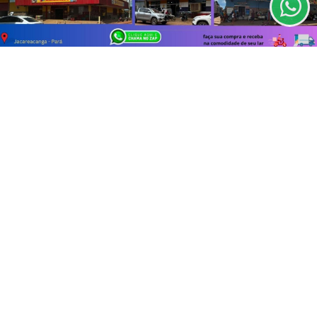
CLICANDO AQUI
PROSSEGUIR
INÍCIO
|
SOBRE
|
PAINEL DO LEITOR
|
TERMOS DE USO E PRIVACIDADE
|
FAQ
|
CONTATO
©RASTILHODEPOLVORA - TODOS OS DIREITOS RESERVADOS. (93)
99137-3231