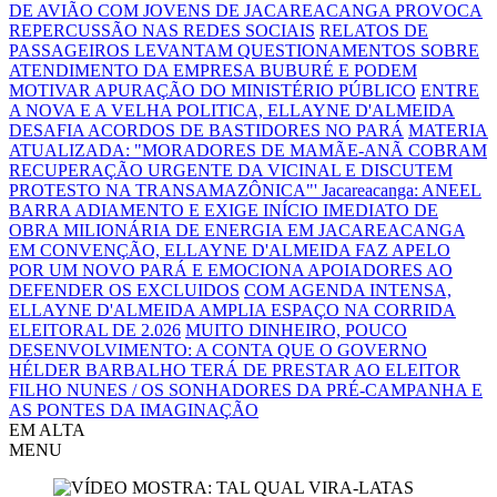
DE AVIÃO COM JOVENS DE JACAREACANGA PROVOCA
REPERCUSSÃO NAS REDES SOCIAIS
RELATOS DE
PASSAGEIROS LEVANTAM QUESTIONAMENTOS SOBRE
ATENDIMENTO DA EMPRESA BUBURÉ E PODEM
MOTIVAR APURAÇÃO DO MINISTÉRIO PÚBLICO
ENTRE
A NOVA E A VELHA POLITICA, ELLAYNE D'ALMEIDA
DESAFIA ACORDOS DE BASTIDORES NO PARÁ
MATERIA
ATUALIZADA: "MORADORES DE MAMÃE-ANÃ COBRAM
RECUPERAÇÃO URGENTE DA VICINAL E DISCUTEM
PROTESTO NA TRANSAMAZÔNICA"'
Jacareacanga: ANEEL
BARRA ADIAMENTO E EXIGE INÍCIO IMEDIATO DE
OBRA MILIONÁRIA DE ENERGIA EM JACAREACANGA
EM CONVENÇÃO, ELLAYNE D'ALMEIDA FAZ APELO
POR UM NOVO PARÁ E EMOCIONA APOIADORES AO
DEFENDER OS EXCLUIDOS
COM AGENDA INTENSA,
ELLAYNE D'ALMEIDA AMPLIA ESPAÇO NA CORRIDA
ELEITORAL DE 2.026
MUITO DINHEIRO, POUCO
DESENVOLVIMENTO: A CONTA QUE O GOVERNO
HÉLDER BARBALHO TERÁ DE PRESTAR AO ELEITOR
FILHO NUNES / OS SONHADORES DA PRÉ-CAMPANHA E
AS PONTES DA IMAGINAÇÃO
EM ALTA
MENU