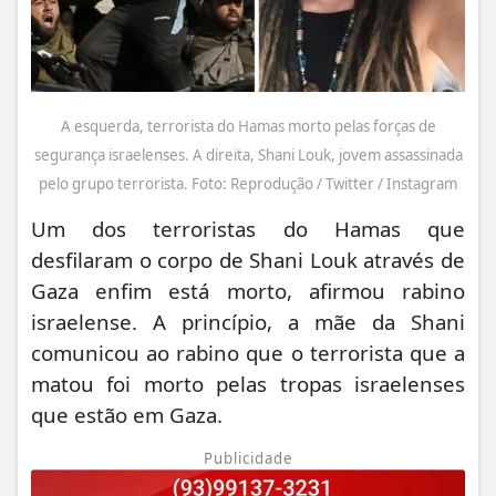
A esquerda, terrorista do Hamas morto pelas forças de
segurança israelenses. A direita, Shani Louk, jovem assassinada
pelo grupo terrorista. Foto: Reprodução / Twitter / Instagram
Um dos terroristas do Hamas que
desfilaram o corpo de Shani Louk através de
Gaza enfim está morto, afirmou rabino
israelense. A princípio, a mãe da Shani
comunicou ao rabino que o terrorista que a
matou foi morto pelas tropas israelenses
que estão em Gaza.
Publicidade