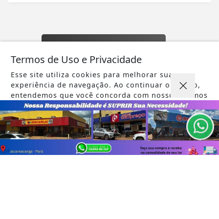
TODAS AS POSTAGENS
Termos de Uso e Privacidade
Esse site utiliza cookies para melhorar sua
experiência de navegação. Ao continuar o acesso,
entendemos que você concorda com nossos Termos
de Uso e Privacidade.
PARA MAIS INFORMAÇÕES,
ACESSE NOSSOS TERMOS
Não possui uma conta?
CLICANDO AQUI
PROSSEGUIR
Você pode ler matérias exclusivas, anunciar
classificados e muito mais!
ASSINE AGORA