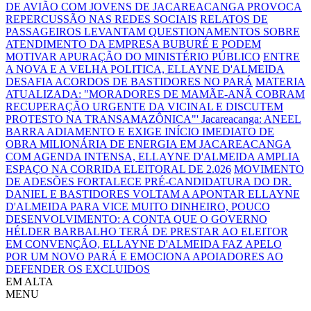
DE AVIÃO COM JOVENS DE JACAREACANGA PROVOCA
REPERCUSSÃO NAS REDES SOCIAIS
RELATOS DE
PASSAGEIROS LEVANTAM QUESTIONAMENTOS SOBRE
ATENDIMENTO DA EMPRESA BUBURÉ E PODEM
MOTIVAR APURAÇÃO DO MINISTÉRIO PÚBLICO
ENTRE
A NOVA E A VELHA POLITICA, ELLAYNE D'ALMEIDA
DESAFIA ACORDOS DE BASTIDORES NO PARÁ
MATERIA
ATUALIZADA: "MORADORES DE MAMÃE-ANÃ COBRAM
RECUPERAÇÃO URGENTE DA VICINAL E DISCUTEM
PROTESTO NA TRANSAMAZÔNICA"'
Jacareacanga: ANEEL
BARRA ADIAMENTO E EXIGE INÍCIO IMEDIATO DE
OBRA MILIONÁRIA DE ENERGIA EM JACAREACANGA
COM AGENDA INTENSA, ELLAYNE D'ALMEIDA AMPLIA
ESPAÇO NA CORRIDA ELEITORAL DE 2.026
MOVIMENTO
DE ADESÕES FORTALECE PRÉ-CANDIDATURA DO DR.
DANIEL E BASTIDORES VOLTAM A APONTAR ELLAYNE
D'ALMEIDA PARA VICE
MUITO DINHEIRO, POUCO
DESENVOLVIMENTO: A CONTA QUE O GOVERNO
HÉLDER BARBALHO TERÁ DE PRESTAR AO ELEITOR
EM CONVENÇÃO, ELLAYNE D'ALMEIDA FAZ APELO
POR UM NOVO PARÁ E EMOCIONA APOIADORES AO
DEFENDER OS EXCLUIDOS
EM ALTA
MENU