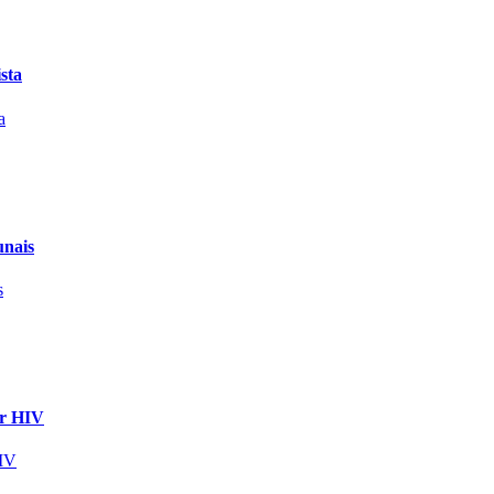
sta
unais
ir HIV