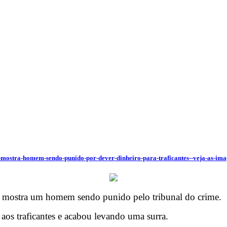
eo-mostra-homem-sendo-punido-por-dever-dinheiro-para-traficantes--veja-as-ima
7) mostra um homem sendo punido pelo tribunal do crime.
 aos traficantes e acabou levando uma surra.