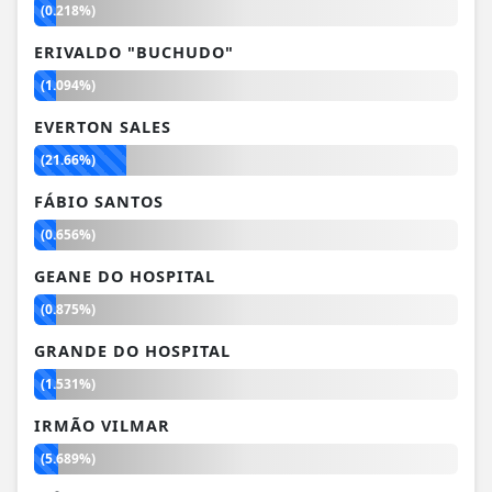
(0.218%)
ERIVALDO "BUCHUDO"
(1.094%)
EVERTON SALES
(21.66%)
FÁBIO SANTOS
(0.656%)
GEANE DO HOSPITAL
(0.875%)
GRANDE DO HOSPITAL
(1.531%)
IRMÃO VILMAR
(5.689%)